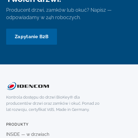
Producent drzwi, zamków lub okuć? Napisz —
odpowiadamy w 24h roboczych.
Zapytanie B2B
Kontrola dostępu do drzwi BioKey® dla
producentów drzwi oraz zamków i okuć. Ponad 20
lat rozwoju, certyfikat VdS, Made in Germany.
PRODUKTY
INSIDE — w drzwiach