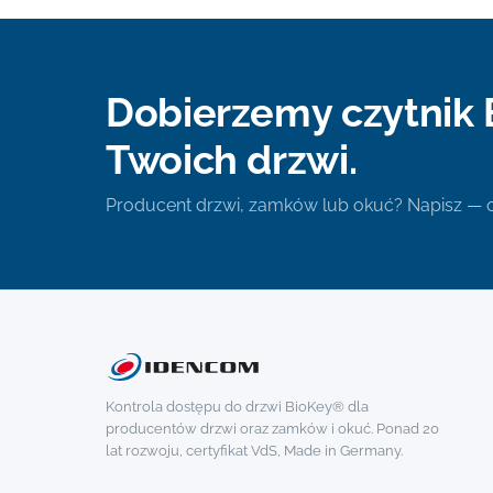
Dobierzemy czytnik 
Twoich drzwi.
Producent drzwi, zamków lub okuć? Napisz —
Kontrola dostępu do drzwi BioKey® dla
producentów drzwi oraz zamków i okuć. Ponad 20
lat rozwoju, certyfikat VdS, Made in Germany.