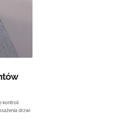
entów
 kontroli
osażenia drzwi