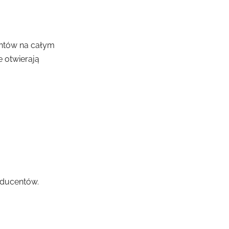
entów na całym
e otwierają
oducentów.