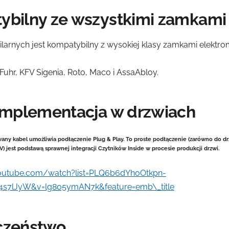
ybilny ze wszystkimi zamkam
papilarnych jest kompatybilny z wysokiej klasy zamkami elekt
Fuhr, KFV Sigenia, Roto, Maco i AssaAbloy.
implementacja w drzwiach
any kabel umożliwia podłączenie Plug & Play. To proste podłączenie (zarówno do d
V) jest podstawą sprawnej integracji Czytników Inside w procesie produkcji drzwi.
outube.com/watch?list=PLQ6b6dYhoOtkpn-
s7lJyW&v=lg8o5ymAN7k&feature=emb\_title
czeństwo