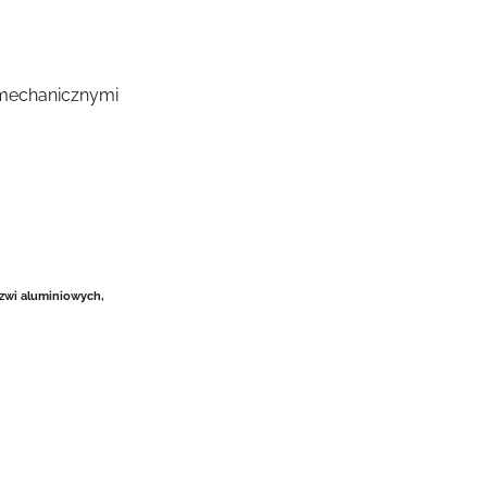
i
romechanicznymi
rzwi aluminiowych,