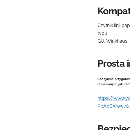
Kompat
Czytnik linii 
typu:
GU, Winkhaus, 
Prosta 
Specjalnie przygotow
drewnianych jak i PC
https://www.y
PpApCXrew764
Bezpie