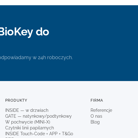
BioKey do
 odpowiadamy w 24h roboczych.
PRODUKTY
FIRMA
INSIDE — w drzwiach
Referencje
GATE — natynkowy/podtynkowy
O nas
W pochwycie (MINI-X)
Blog
Czytniki linii papilarnych
INSIDE Touch-Code + APP + T&Go