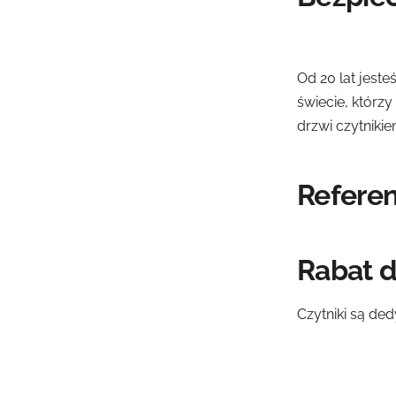
Od 20 lat jest
świecie, którz
drzwi czytnikie
Refere
Rabat 
Czytniki są de