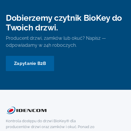
Dobierzemy czytnik BioKey do
Twoich drzwi.
Producent drzwi, zamków lub okuć? Napisz —
odpowiadamy w 24h roboczych.
Zapytanie B2B
Kontrola dostępu do drzwi BioKey® dla
producentów drzwi oraz zamków i okuć. Ponad 20