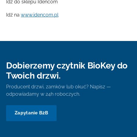
Idź do sklepu Idencom
Idź na
www.idencom.pl
Dobierzemy czytnik BioKey do
Twoich drzwi.
Producent drzwi, zamków lub okuć? Napisz —
odpowiadamy w 24h roboczych.
Zapytanie B2B