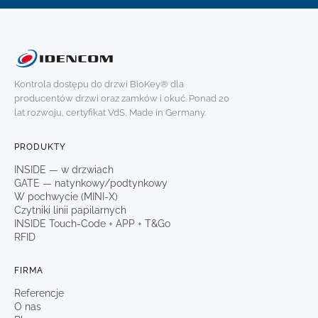
Kontrola dostępu do drzwi BioKey® dla
producentów drzwi oraz zamków i okuć. Ponad 20
lat rozwoju, certyfikat VdS, Made in Germany.
PRODUKTY
INSIDE — w drzwiach
GATE — natynkowy/podtynkowy
W pochwycie (MINI-X)
Czytniki linii papilarnych
INSIDE Touch-Code + APP + T&Go
RFID
FIRMA
Referencje
O nas