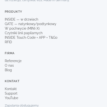
lat rozwoju, certyfikat VdS, Made in Germany.
PRODUKTY
INSIDE — w drzwiach
GATE — natynkowy/podtynkowy
W pochwycie (MINI-X)
Czytniki linii papilarnych
INSIDE Touch-Code + APP + T&Go
RFID
FIRMA
Referencje
O nas
Blog
KONTAKT
Kontakt
Support
YouTube
Zapytania obsługujemy