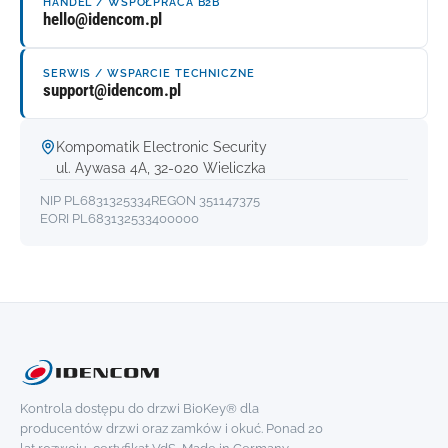
HANDEL / WSPÓŁPRACA B2B
hello@idencom.pl
SERWIS / WSPARCIE TECHNICZNE
support@idencom.pl
Kompomatik Electronic Security
ul. Aywasa 4A, 32-020 Wieliczka
NIP PL6831325334
REGON 351147375
EORI PL683132533400000
Kontrola dostępu do drzwi BioKey® dla
producentów drzwi oraz zamków i okuć. Ponad 20