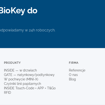
BioKey do
 odpowiadamy w 24h roboczych.
PRODUKTY
FIRMA
INSIDE — w drzwiach
Referencje
GATE — natynkowy/podtynkowy
O nas
W pochwycie (MINI-X)
Blog
Czytniki linii papilarnych
INSIDE Touch-Code + APP + T&Go
RFID