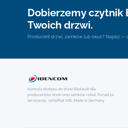
Dobierzemy czytnik 
Twoich drzwi.
Producent drzwi, zamków lub okuć? Napisz —
Kontrola dostępu do drzwi BioKey® dla
producentów drzwi oraz zamków i okuć. Ponad 20
lat rozwoju, certyfikat VdS, Made in Germany.