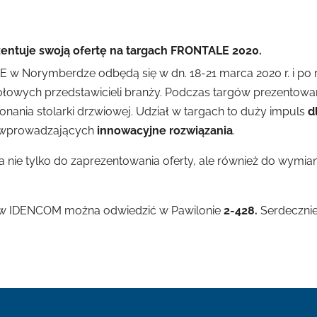
ntuje swoją ofertę na targach FRONTALE 2020.
 w Norymberdze odbędą się w dn. 18-21 marca 2020 r. i po r
łowych przedstawicieli branży. Podczas targów prezentowa
nania stolarki drzwiowej. Udział w targach to duży impuls
d
wprowadzających
innowacyjne rozwiązania
.
a nie tylko do zaprezentowania oferty, ale również do wymia
w IDENCOM można odwiedzić w Pawilonie
2-428.
Serdeczni