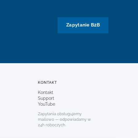
Zapytanie B2B
KONTAKT
Kontakt
Support
YouTube
Zapytania obsługujemy
mailowo — odpowiadamy w
24h roboczych.