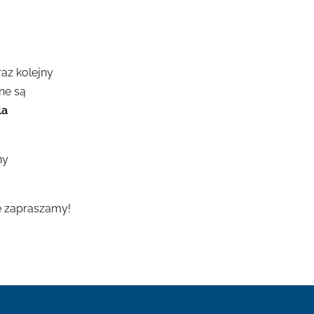
az kolejny
ne są
la
ny
e zapraszamy!