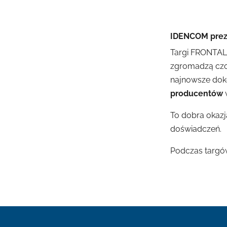
IDENCOM preze
Targi FRONTALE
zgromadzą czo
najnowsze doko
producentów
To dobra okazj
doświadczeń.
Podczas targó