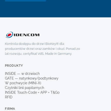
Kontrola dostępu do drzwi BioKey® dla
producentów drzwi oraz zamków i okuć. Ponad 20
lat rozwoju, certyfikat VdS, Made in Germany.
PRODUKTY
INSIDE — w drzwiach
GATE — natynkowy/podtynkowy
W pochwycie (MINI-X)
Czytniki linii papilarnych
INSIDE Touch-Code + APP + T&Go
RFID
FIRMA