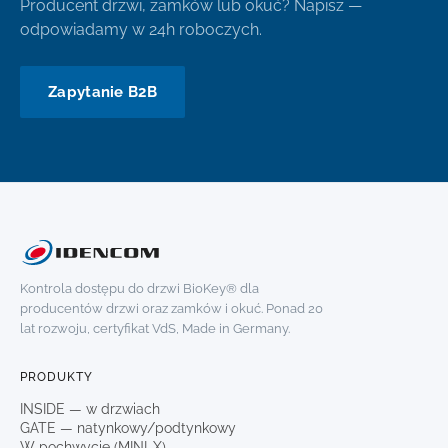
Producent drzwi, zamków lub okuć? Napisz —
odpowiadamy w 24h roboczych.
Zapytanie B2B
Kontrola dostępu do drzwi BioKey® dla
producentów drzwi oraz zamków i okuć. Ponad 20
lat rozwoju, certyfikat VdS, Made in Germany.
PRODUKTY
INSIDE — w drzwiach
GATE — natynkowy/podtynkowy
W pochwycie (MINI-X)