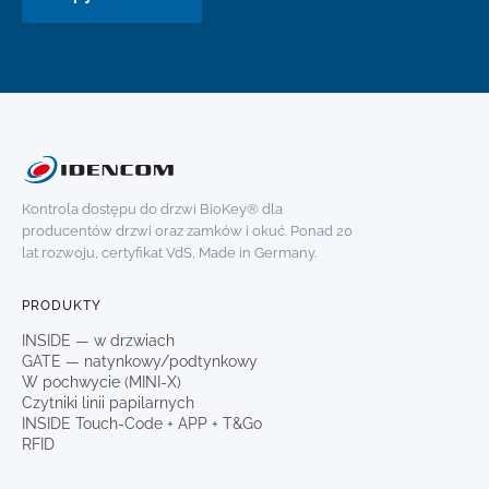
Kontrola dostępu do drzwi BioKey® dla
producentów drzwi oraz zamków i okuć. Ponad 20
lat rozwoju, certyfikat VdS, Made in Germany.
PRODUKTY
INSIDE — w drzwiach
GATE — natynkowy/podtynkowy
W pochwycie (MINI-X)
Czytniki linii papilarnych
INSIDE Touch-Code + APP + T&Go
RFID