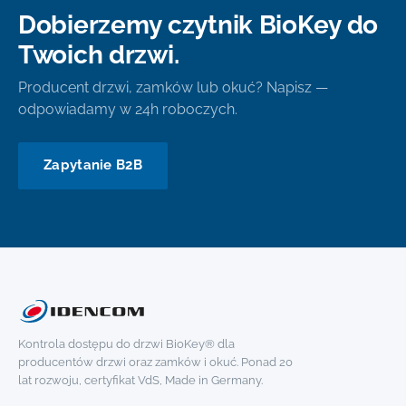
Dobierzemy czytnik BioKey do
Twoich drzwi.
Producent drzwi, zamków lub okuć? Napisz —
odpowiadamy w 24h roboczych.
Zapytanie B2B
Kontrola dostępu do drzwi BioKey® dla
producentów drzwi oraz zamków i okuć. Ponad 20
lat rozwoju, certyfikat VdS, Made in Germany.