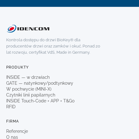
Kontrola dostępu do drzwi BioKey® dla
producentów drzwi oraz zamków i okuć. Ponad 20
lat rozwoju, certyfikat VdS, Made in Germany.
PRODUKTY
INSIDE — w drzwiach
GATE — natynkowy/podtynkowy
W pochwycie (MINI-X)
Czytniki linii papilarnych
INSIDE Touch-Code + APP + T&Go
RFID
FIRMA
Referencje
O nas