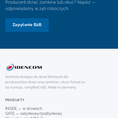
Producent drzwi, zamków lub okuć? Napisz —
odpowiadamy w 24h roboczych.
Zapytanie B2B
Kontrola dostępu do drzwi BioKey® dla
producentów drzwi oraz zamków i okuć. Ponad 20
lat rozwoju, certyfikat VdS, Made in Germany.
PRODUKTY
INSIDE — w drzwiach
GATE — natynkowy/podtynkowy