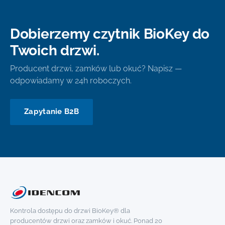
Dobierzemy czytnik BioKey do
Twoich drzwi.
Producent drzwi, zamków lub okuć? Napisz —
odpowiadamy w 24h roboczych.
Zapytanie B2B
Kontrola dostępu do drzwi BioKey® dla
producentów drzwi oraz zamków i okuć. Ponad 20