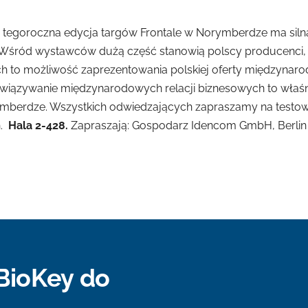
ż tegoroczna edycja targów Frontale w Norymberdze ma siln
 Wśród wystawców dużą część stanowią polscy producenci, 
ch to możliwość zaprezentowania polskiej oferty międzyna
wiązywanie międzynarodowych relacji biznesowych to właśn
mberdze. Wszystkich odwiedzających zapraszamy na testowa
h.
Hala 2-428.
Zapraszają: Gospodarz Idencom GmbH, Berlin
BioKey do