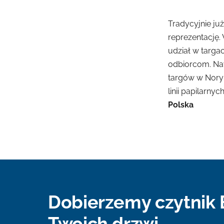
Tradycyjnie ju
reprezentację.
udział w targa
odbiorcom. Na
targów w Nory
linii papilarnyc
Polska
Dobierzemy czytnik 
Twoich drzwi.