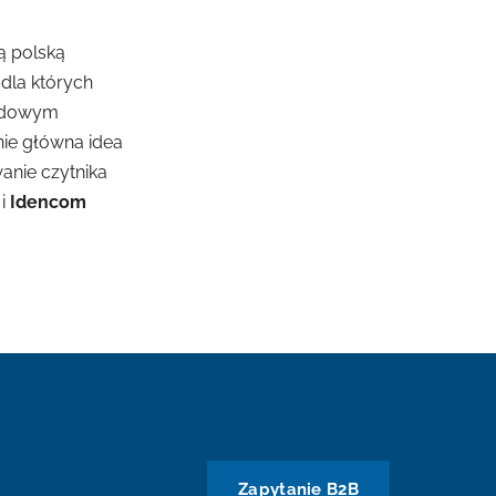
ą polską
dla których
rodowym
ie główna idea
nie czytnika
 i
Idencom
Zapytanie B2B