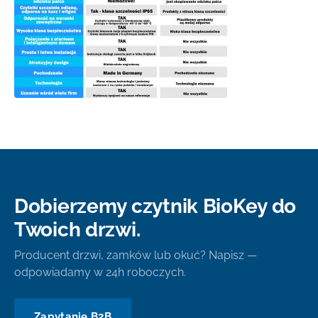
Dobierzemy czytnik BioKey do
Twoich drzwi.
Producent drzwi, zamków lub okuć? Napisz —
odpowiadamy w 24h roboczych.
Zapytanie B2B