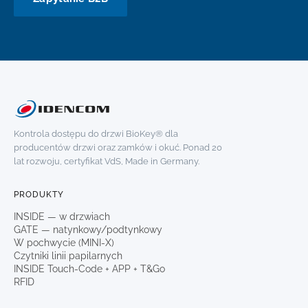
Kontrola dostępu do drzwi BioKey® dla
producentów drzwi oraz zamków i okuć. Ponad 20
lat rozwoju, certyfikat VdS, Made in Germany.
PRODUKTY
INSIDE — w drzwiach
GATE — natynkowy/podtynkowy
W pochwycie (MINI-X)
Czytniki linii papilarnych
INSIDE Touch-Code + APP + T&Go
RFID