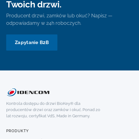
Twoich drzwi.
Producent drzwi, zamków lub okuć? Napisz —
odpowiadamy w 24h roboczych.
Zapytanie B2B
Kontrola dostępu do drzwi BioKey® dla
producentów drzwi oraz zamków i okuć. Ponad 20
lat rozwoju, certyfikat VdS, Made in Germany.
PRODUKTY