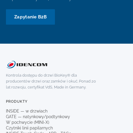
Zapytanie B2B
Kontrola dostępu do drzwi BioKey® dla
producentów drzwi oraz zamków i okuć. Ponad 20
lat rozwoju, certyfikat VdS, Made in Germany.
PRODUKTY
INSIDE — w drzwiach
GATE — natynkowy/podtynkowy
W pochwycie (MINI-X)
Czytniki linii papilarnych