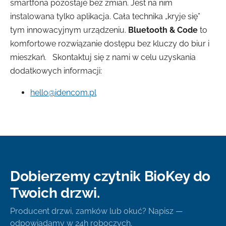
smartfona pozostaje bez zmian. Jest na nim
instalowana tylko aplikacja. Cała technika „kryje się”
tym innowacyjnym urządzeniu.
Bluetooth & Code
to
komfortowe rozwiązanie dostępu bez kluczy do biur i
mieszkań. Skontaktuj się z nami w celu uzyskania
dodatkowych informacji:
hello@idencom.pl
Dobierzemy czytnik BioKey do
Twoich drzwi.
Producent drzwi, zamków lub okuć? Napisz —
odpowiadamy w 24h roboczych.