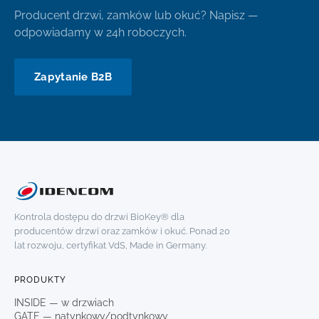
Producent drzwi, zamków lub okuć? Napisz —
odpowiadamy w 24h roboczych.
Zapytanie B2B
Kontrola dostępu do drzwi BioKey® dla
producentów drzwi oraz zamków i okuć. Ponad 20
lat rozwoju, certyfikat VdS, Made in Germany.
PRODUKTY
INSIDE — w drzwiach
GATE — natynkowy/podtynkowy