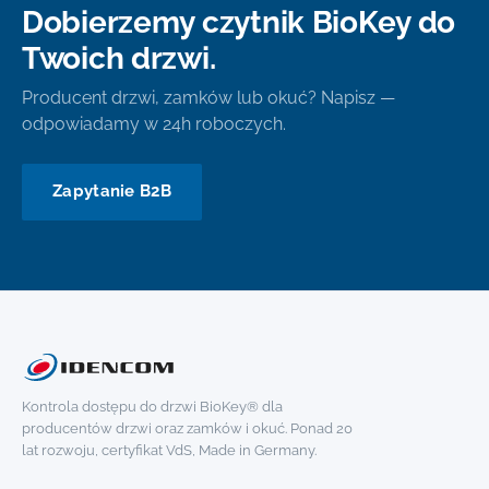
Dobierzemy czytnik BioKey do
Twoich drzwi.
Producent drzwi, zamków lub okuć? Napisz —
odpowiadamy w 24h roboczych.
Zapytanie B2B
Kontrola dostępu do drzwi BioKey® dla
producentów drzwi oraz zamków i okuć. Ponad 20
lat rozwoju, certyfikat VdS, Made in Germany.