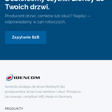
Twoich drzwi.
Producent drzwi, zamków lub okuć? Napisz —
odpowiadamy w 24h roboczych.
Zapytanie B2B
Kontrola dostępu do drzwi BioKey® dla
producentów drzwi oraz zamków i okuć. Ponad 20
lat rozwoju, certyfikat VdS, Made in Germany.
PRODUKTY