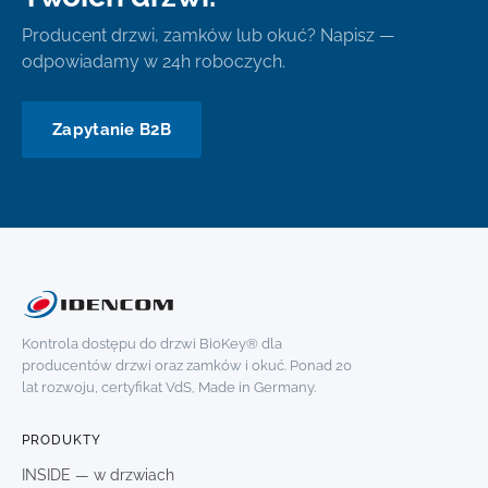
Producent drzwi, zamków lub okuć? Napisz —
odpowiadamy w 24h roboczych.
Zapytanie B2B
Kontrola dostępu do drzwi BioKey® dla
producentów drzwi oraz zamków i okuć. Ponad 20
lat rozwoju, certyfikat VdS, Made in Germany.
PRODUKTY
INSIDE — w drzwiach