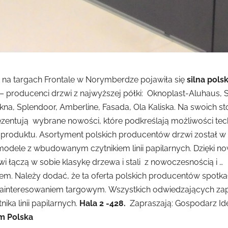
ż na targach Frontale w Norymberdze pojawiła się
silna pols
– producenci drzwi z najwyższej półki: Oknoplast-Aluhaus, 
na, Splendoor, Amberline, Fasada, Ola Kaliska. Na swoich st
zentują wybrane nowości, które podkreślają możliwości tec
produktu. Asortyment polskich producentów drzwi został w
odele z wbudowanym czytnikiem linii papilarnych. Dzięki n
wi łączą w sobie klasykę drzewa i stali z nowoczesnością i …
m. Należy dodać, że ta oferta polskich producentów spotkał
ainteresowaniem targowym. Wszystkich odwiedzających za
nika linii papilarnych.
Hala 2 -428.
Zapraszają: Gospodarz I
m Polska