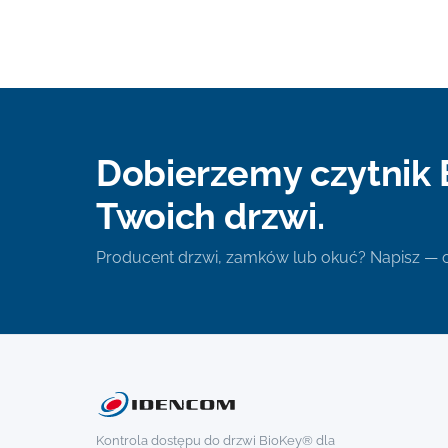
Dobierzemy czytnik 
Twoich drzwi.
Producent drzwi, zamków lub okuć? Napisz —
Kontrola dostępu do drzwi BioKey® dla