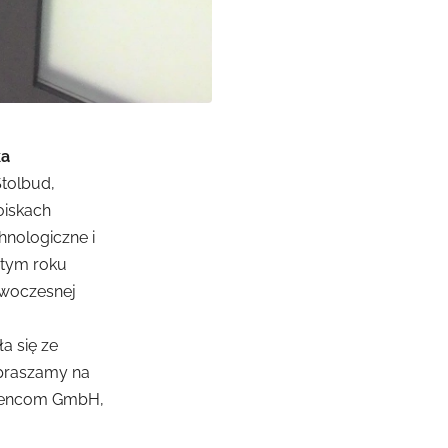
ka
Stolbud,
oiskach
hnologiczne i
 tym roku
owoczesnej
a się ze
praszamy na
dencom GmbH,