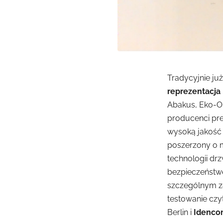
Tradycyjnie ju
reprezentacja
Abakus, Eko-Ok
producenci pre
wysoką jakość 
poszerzony o m
technologii drz
bezpieczeństwe
szczególnym z
testowanie czyt
Berlin i
Idenco