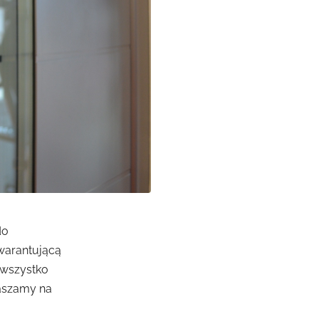
do
warantującą
 wszystko
raszamy na