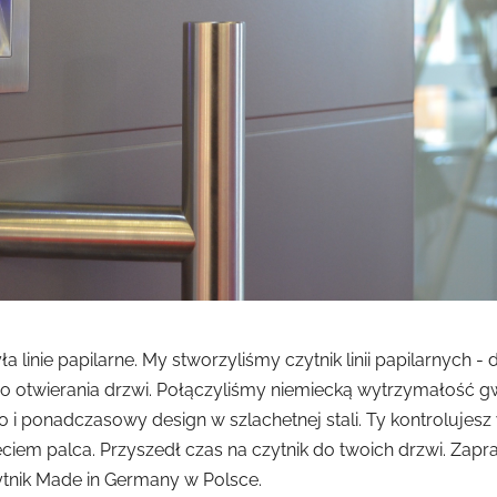
a linie papilarne. My stworzyliśmy czytnik linii papilarnych - 
 otwierania drzwi. Połączyliśmy niemiecką wytrzymałość g
 i ponadczasowy design w szlachetnej stali. Ty kontrolujesz
ciem palca. Przyszedł czas na czytnik do twoich drzwi. Zap
ytnik Made in Germany w Polsce.