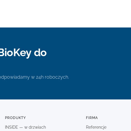
BioKey do
 odpowiadamy w 24h roboczych.
PRODUKTY
FIRMA
INSIDE — w drzwiach
Referencje