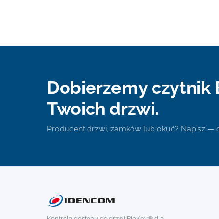
Dobierzemy czytnik 
Twoich drzwi.
Producent drzwi, zamków lub okuć? Napisz —
Kontrola dostępu do drzwi BioKey® dla