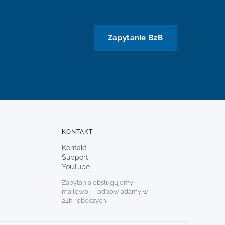
Zapytanie B2B
KONTAKT
Kontakt
Support
YouTube
Zapytania obsługujemy
mailowo — odpowiadamy w
24h roboczych.