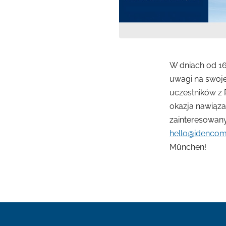
W dniach od 16
uwagi na swoje
uczestników z 
okazja nawiąza
zainteresowany
hello@idencom
München!