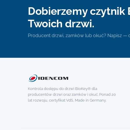
Dobierzemy czytnik 
Twoich drzwi.
Producent drzwi, zamków lub okuć? Napisz —
Kontrola dostępu do drzwi BioKey® dla
producentów drzwi oraz zamków i okuć. Ponad 20
lat rozwoju, certyfikat VdS, Made in Germany.