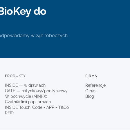
BioKey do
 odpowiadamy w 24h roboczych.
PRODUKTY
FIRMA
INSIDE — w drzwiach
Referencje
GATE — natynkowy/podtynkowy
O nas
W pochwycie (MINI-X)
Blog
Czytniki linii papilarnych
INSIDE Touch-Code + APP + T&Go
RFID